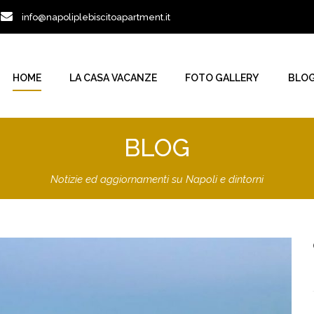
1
info@napoliplebiscitoapartment.it
HOME
LA CASA VACANZE
FOTO GALLERY
BLO
BLOG
Notizie ed aggiornamenti su Napoli e dintorni