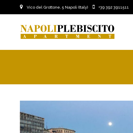
Vico del Grottone, 5 Napoli (Italy)
+39 392 391151